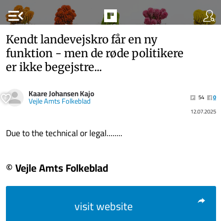
menu_open
Kendt landevejskro får en ny
funktion - men de røde politikere
er ikke begejstre...
Kaare Johansen Kajo
54
0
Vejle Amts Folkeblad
12.07.2025
Due to the technical or legal........
© Vejle Amts Folkeblad
visit website