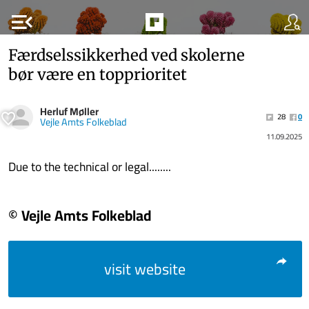
menu_open
Færdselssikkerhed ved skolerne
bør være en topprioritet
Herluf Møller
28
0
Vejle Amts Folkeblad
11.09.2025
Due to the technical or legal........
© Vejle Amts Folkeblad
visit website