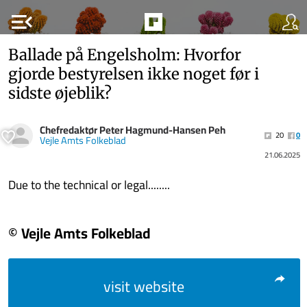
menu_open
Ballade på Engelsholm: Hvorfor
gjorde bestyrelsen ikke noget før i
sidste øjeblik?
Chefredaktør Peter Hagmund-Hansen Peh
20
0
Vejle Amts Folkeblad
21.06.2025
Due to the technical or legal........
© Vejle Amts Folkeblad
visit website