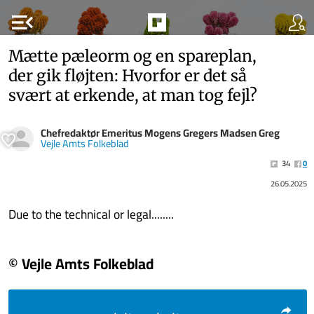
menu_open
Mætte pæleorm og en spareplan,
der gik fløjten: Hvorfor er det så
svært at erkende, at man tog fejl?
Chefredaktør Emeritus Mogens Gregers Madsen Greg
Vejle Amts Folkeblad
34
0
26.05.2025
Due to the technical or legal........
© Vejle Amts Folkeblad