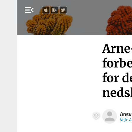
menu_open
Arne
forbe
for d
neds
Ansv
Vejle 