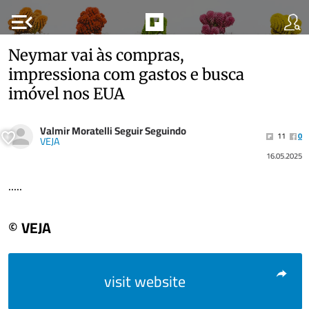
menu_open
Neymar vai às compras,
impressiona com gastos e busca
imóvel nos EUA
Valmir Moratelli Seguir Seguindo
11
0
VEJA
16.05.2025
.....
© VEJA
visit website