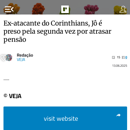
menu_open
Ex-atacante do Corinthians, Jô é
preso pela segunda vez por atrasar
pensão
Redação
15
0
VEJA
13.06.2025
.....
© VEJA
visit website