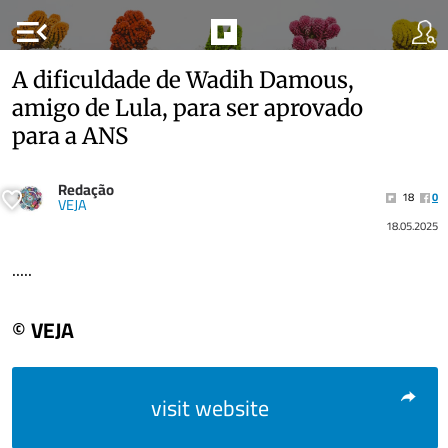
menu_open
A dificuldade de Wadih Damous,
amigo de Lula, para ser aprovado
para a ANS
Redação
18
0
VEJA
18.05.2025
.....
© VEJA
visit website