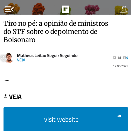
menu_open
Tiro no pé: a opinião de ministros
do STF sobre o depoimento de
Bolsonaro
Matheus Leitão Seguir Seguindo
18
0
VEJA
12.06.2025
.....
© VEJA
visit website