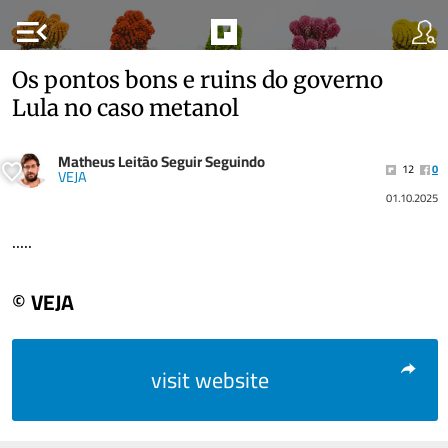
menu_open
Os pontos bons e ruins do governo
Lula no caso metanol
Matheus Leitão Seguir Seguindo
12
0
VEJA
01.10.2025
.....
© VEJA
visit website