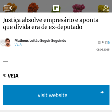
menu_open
Justiça absolve empresário e aponta
que dívida era de ex-deputado
Matheus Leitão Seguir Seguindo
8
0
VEJA
08.06.2025
.....
© VEJA
visit website