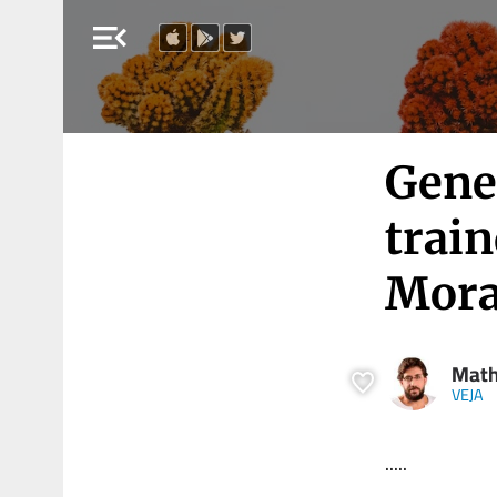
menu_open
Gene
train
Mora
Math
VEJA
.....