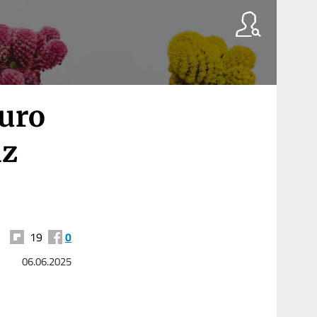
turo
iz
19
0
06.06.2025