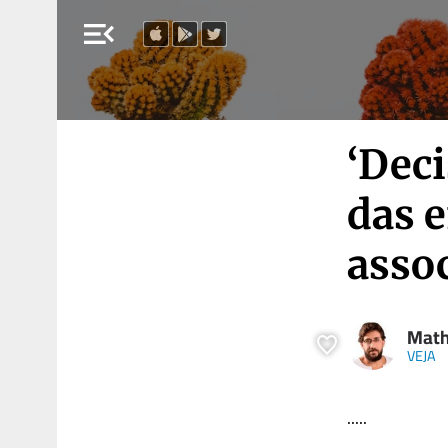
menu_open
‘Dec
das e
asso
Math
VEJA
.....