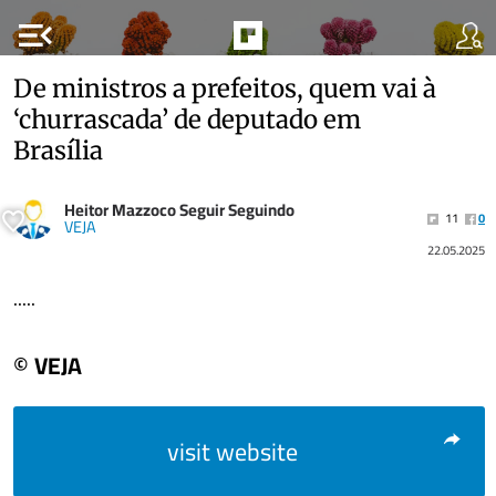
menu_open
De ministros a prefeitos, quem vai à
‘churrascada’ de deputado em
Brasília
Heitor Mazzoco Seguir Seguindo
11
0
VEJA
22.05.2025
.....
© VEJA
visit website