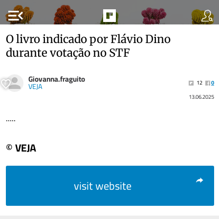
menu_open
O livro indicado por Flávio Dino
durante votação no STF
Giovanna.fraguito
12
0
VEJA
13.06.2025
.....
© VEJA
visit website