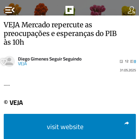
menu_open
VEJA Mercado repercute as
preocupações e esperanças do PIB
às 10h
Diego Gimenes Seguir Seguindo
12
0
VEJA
31.05.2025
.....
© VEJA
visit website