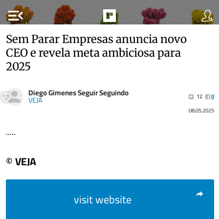
menu_open
Sem Parar Empresas anuncia novo
CEO e revela meta ambiciosa para
2025
Diego Gimenes Seguir Seguindo
12
0
VEJA
08.05.2025
.....
© VEJA
visit website