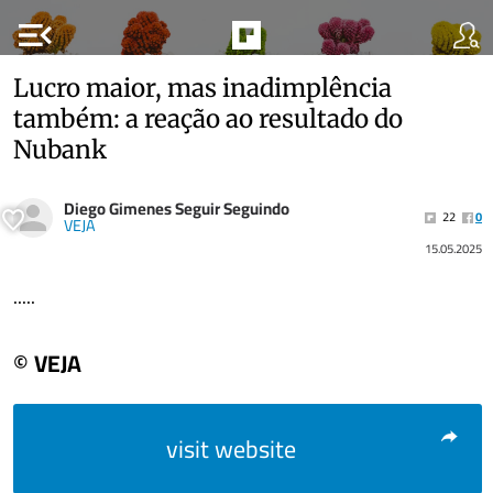
menu_open
Lucro maior, mas inadimplência
também: a reação ao resultado do
Nubank
Diego Gimenes Seguir Seguindo
22
0
VEJA
15.05.2025
.....
© VEJA
visit website