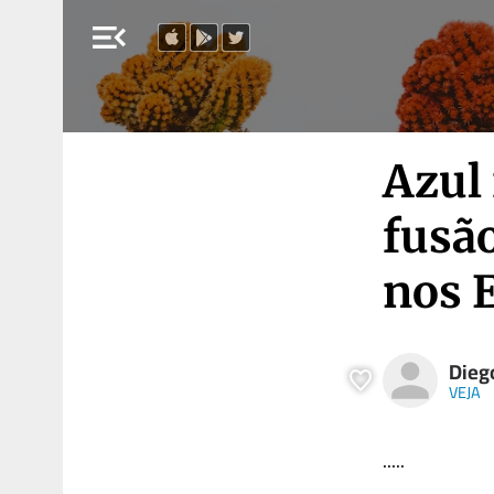
menu_open
Azul
fusão
nos 
Dieg
VEJA
.....