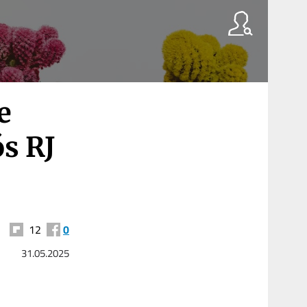
e
ós RJ
12
0
31.05.2025