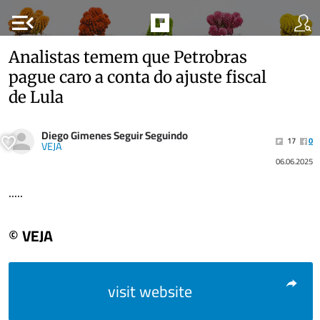
menu_open
Analistas temem que Petrobras
pague caro a conta do ajuste fiscal
de Lula
Diego Gimenes Seguir Seguindo
17
0
VEJA
06.06.2025
.....
© VEJA
visit website