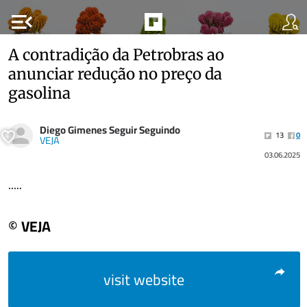
menu_open
A contradição da Petrobras ao
anunciar redução no preço da
gasolina
Diego Gimenes Seguir Seguindo
13
0
VEJA
03.06.2025
.....
© VEJA
visit website