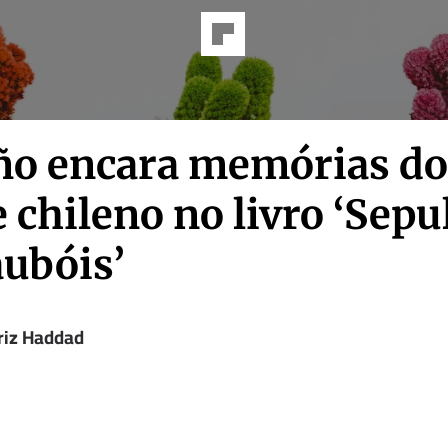
ño encara memórias do
 chileno no livro ‘Sepu
aubóis’
riz Haddad