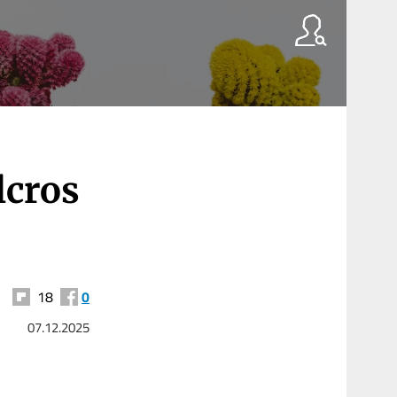
lcros
18
0
07.12.2025