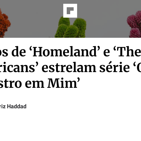
os de ‘Homeland’ e ‘Th
cans’ estrelam série ‘
tro em Mim’
riz Haddad