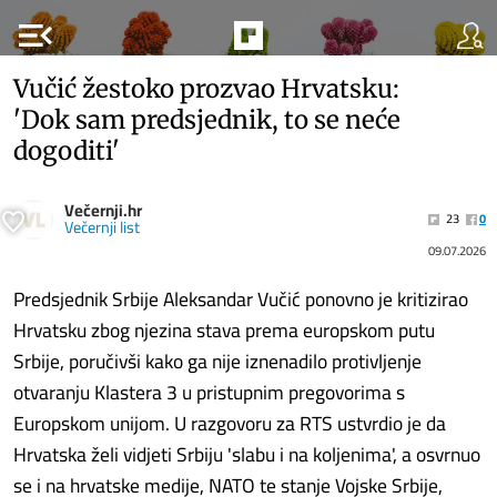
menu_open
Vučić žestoko prozvao Hrvatsku:
'Dok sam predsjednik, to se neće
dogoditi'
Večernji.hr
23
0
Večernji list
09.07.2026
Predsjednik Srbije Aleksandar Vučić ponovno je kritizirao
Hrvatsku zbog njezina stava prema europskom putu
Srbije, poručivši kako ga nije iznenadilo protivljenje
otvaranju Klastera 3 u pristupnim pregovorima s
Europskom unijom. U razgovoru za RTS ustvrdio je da
Hrvatska želi vidjeti Srbiju 'slabu i na koljenima', a osvrnuo
se i na hrvatske medije, NATO te stanje Vojske Srbije,