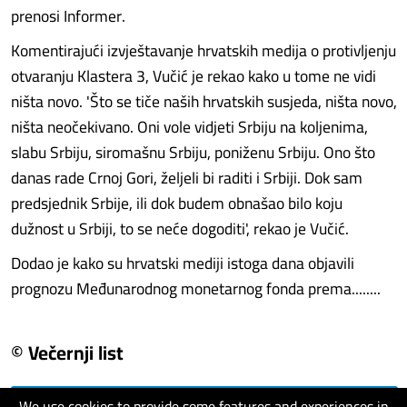
prenosi Informer.
Komentirajući izvještavanje hrvatskih medija o protivljenju
otvaranju Klastera 3, Vučić je rekao kako u tome ne vidi
ništa novo. 'Što se tiče naših hrvatskih susjeda, ništa novo,
ništa neočekivano. Oni vole vidjeti Srbiju na koljenima,
slabu Srbiju, siromašnu Srbiju, poniženu Srbiju. Ono što
danas rade Crnoj Gori, željeli bi raditi i Srbiji. Dok sam
predsjednik Srbije, ili dok budem obnašao bilo koju
dužnost u Srbiji, to se neće dogoditi', rekao je Vučić.
Dodao je kako su hrvatski mediji istoga dana objavili
prognozu Međunarodnog monetarnog fonda prema........
© Večernji list
We use cookies to provide some features and experiences in