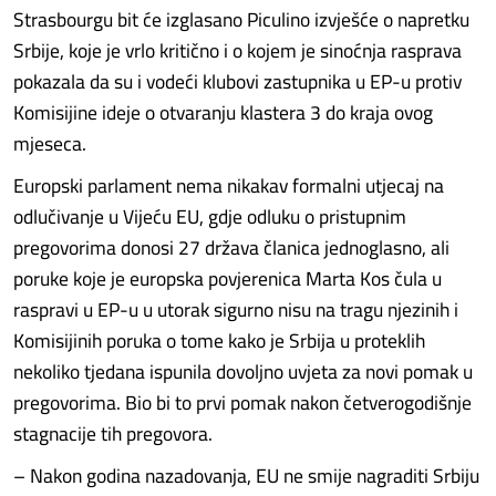
Strasbourgu bit će izglasano Piculino izvješće o napretku
Srbije, koje je vrlo kritično i o kojem je sinoćnja rasprava
pokazala da su i vodeći klubovi zastupnika u EP-u protiv
Komisijine ideje o otvaranju klastera 3 do kraja ovog
mjeseca.
Europski parlament nema nikakav formalni utjecaj na
odlučivanje u Vijeću EU, gdje odluku o pristupnim
pregovorima donosi 27 država članica jednoglasno, ali
poruke koje je europska povjerenica Marta Kos čula u
raspravi u EP-u u utorak sigurno nisu na tragu njezinih i
Komisijinih poruka o tome kako je Srbija u proteklih
nekoliko tjedana ispunila dovoljno uvjeta za novi pomak u
pregovorima. Bio bi to prvi pomak nakon četverogodišnje
stagnacije tih pregovora.
– Nakon godina nazadovanja, EU ne smije nagraditi Srbiju