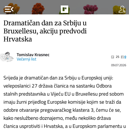
menu_open
Dramatičan dan za Srbiju u
Bruxellesu, akciju predvodi
Hrvatska
Tomislav Krasnec
25
0
Večernji list
09.07.2026
Srijeda je dramatičan dan za Srbiju u Europskoj uniji:
veleposlanici 27 država članica na sastanku Odbora
stalnih predstavnika u Vijeću EU u Bruxellesu pred sobom
imaju žurni prijedlog Europske komisije kojim se traži da
odobre otvaranje pregovaračkog klastera 3, čemu će se,
kako neslužbeno doznajemo, među nekoliko država
članica usprotiviti i Hrvatska, a u Europskom parlamentu u