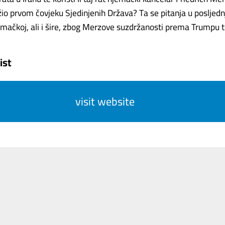
ižio prvom čovjeku Sjedinjenih Država? Ta se pitanja u posljed
ačkoj, ali i šire, zbog Merzove suzdržanosti prema Trumpu te..
ist
visit website