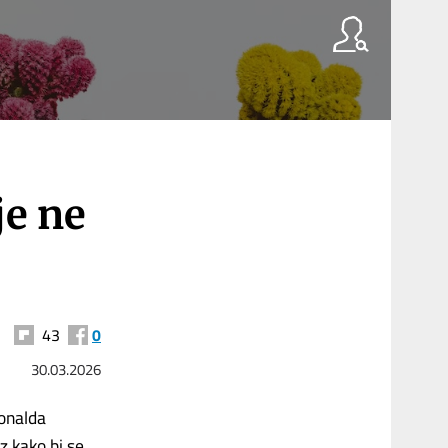
je ne
43
0
30.03.2026
Donalda
z kako bi se