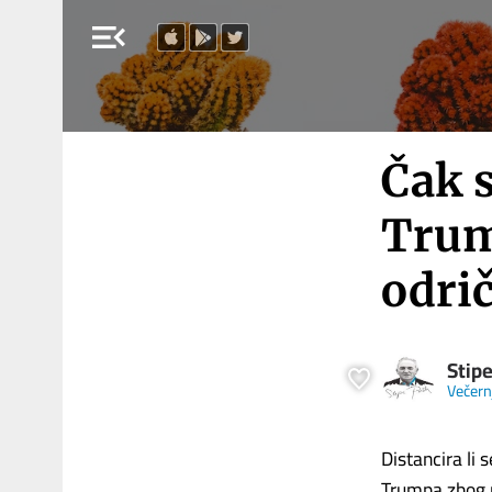
menu_open
Čak s
Trump
odri
Stip
Večernj
Distancira li
Trumpa zbog ra