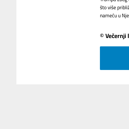
što više pribl
nameću u Njem
© Večernji l