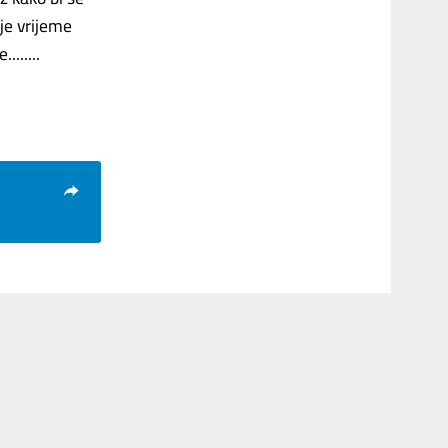
nje vrijeme
......