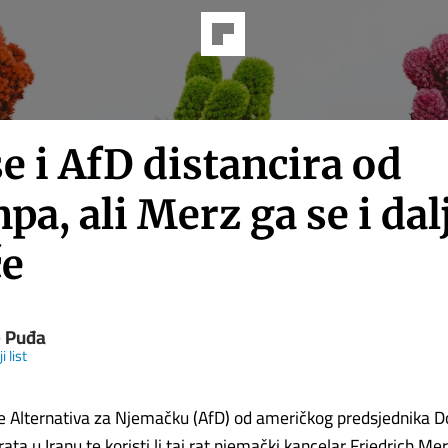
e i AfD distancira od
a, ali Merz ga se i dal
če
e Puđa
i list
 se Alternativa za Njemačku (AfD) od američkog predsjednika 
ta u Iranu te koristi li taj rat njemački kancelar Friedrich Mer