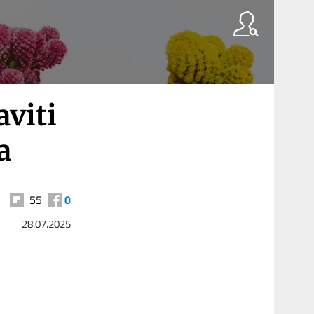
viti
a
55
0
28.07.2025