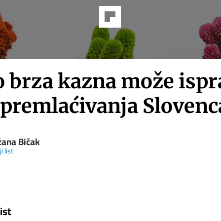
 brza kazna može ispra
 premlaćivanja Slovenc
žana Bičak
i list
ist