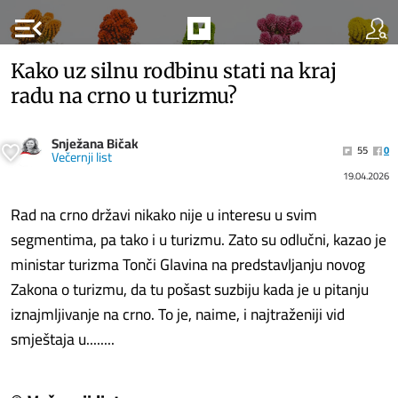
menu_open
Kako uz silnu rodbinu stati na kraj
radu na crno u turizmu?
Snježana Bičak
55
0
Večernji list
19.04.2026
Rad na crno državi nikako nije u interesu u svim
segmentima, pa tako i u turizmu. Zato su odlučni, kazao je
ministar turizma Tonči Glavina na predstavljanju novog
Zakona o turizmu, da tu pošast suzbiju kada je u pitanju
iznajmljivanje na crno. To je, naime, i najtraženiji vid
smještaja u........