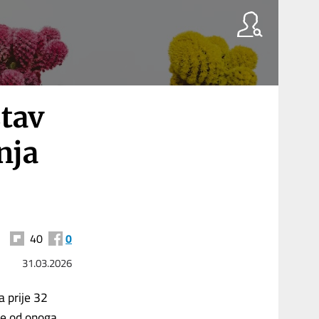
tav
nja
40
0
31.03.2026
a prije 32
je od onoga