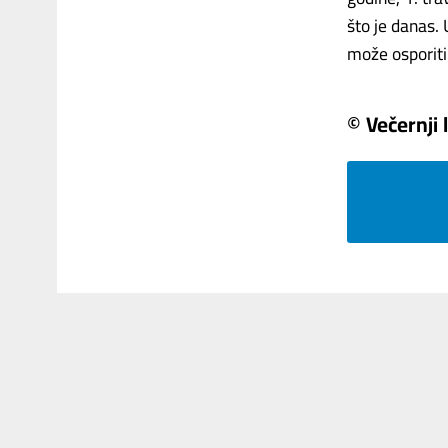
što je danas.
može osporiti 
© Večernji l