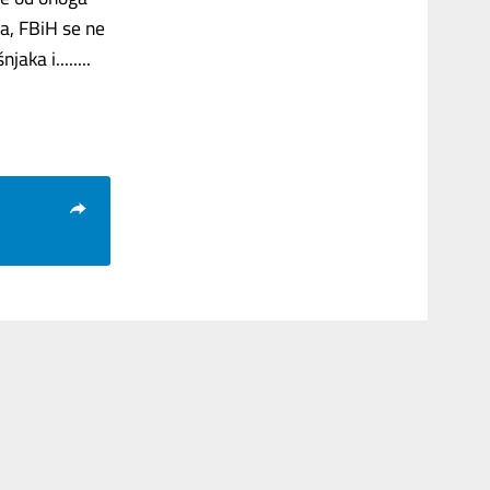
na, FBiH se ne
ka i........