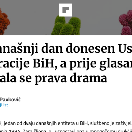
anašnji dan donesen Us
acije BiH, a prije glasa
jala se prava drama
 Pavković
i list
, jedan od dvaju današnjih entiteta u BiH, službeno je zaživjel
avnja 1994. Zamišljena je i uspostavljena u mnogočemu drukči