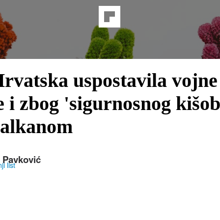
 Hrvatska uspostavila vojne
e i zbog 'sigurnosnog kišo
Balkanom
 Pavković
i list