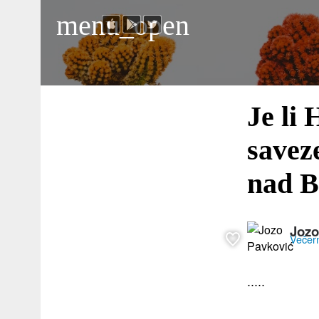
menu_open
Je li
savez
nad 
Jozo
Večernj
.....