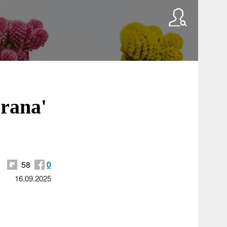
brana'
58
0
16.09.2025