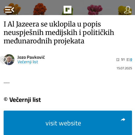
menu_open
I Al Jazeera se uklopila u popis
neuspješnih medijskih i političkih
međunarodnih projekata
Jozo Pavković
51
0
Večernji list
15.07.2025
.....
© Večernji list
visit website