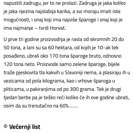
napustili zadrugu, jer to ne prolazi. Zadruga je jaka koliko
je jaka njezina najslabija karika, a svi moraju imati iste
mogućnosti, i onaj koji ima najviše šparoge i onaj koji je
ima najmanje – tvrdi Horvat.
U prve tri godine proizvodnja je rasla od skromnih 20 do
50 tona, a lani su sa 60 hektara, od kojih je 10-ak tek
posađeno, ubrali oko 170 tona šparoge bruto, odnosno
120 tona neto. Proizvode samo zelene šparoge, bijele
traže pjeskovita tla kakvih u Slavoniji nema, a plasiraju ih u
vezicama od pola kilograma, kao i vrhove šparoga u
pliticama, u pakiranjima od po 300 grama. Tek je drugi
tjedan berbe pa je teško reći koliko će ih ove godine ubrati,
osim da su trenutačno na 60%........
© Večernji list