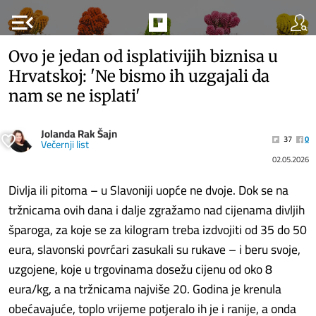
menu_open
Ovo je jedan od isplativijih biznisa u
Hrvatskoj: 'Ne bismo ih uzgajali da
nam se ne isplati'
Jolanda Rak Šajn
37
0
Večernji list
02.05.2026
Divlja ili pitoma – u Slavoniji uopće ne dvoje. Dok se na
tržnicama ovih dana i dalje zgražamo nad cijenama divljih
šparoga, za koje se za kilogram treba izdvojiti od 35 do 50
eura, slavonski povrćari zasukali su rukave – i beru svoje,
uzgojene, koje u trgovinama dosežu cijenu od oko 8
eura/kg, a na tržnicama najviše 20. Godina je krenula
obećavajuće, toplo vrijeme potjeralo ih je i ranije, a onda