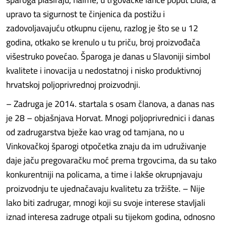
upravo ta sigurnost te činjenica da postižu i
zadovoljavajuću otkupnu cijenu, razlog je što se u 12
godina, otkako se krenulo u tu priču, broj proizvođača
višestruko povećao. Šparoga je danas u Slavoniji simbol
kvalitete i inovacija u nedostatnoj i nisko produktivnoj
hrvatskoj poljoprivrednoj proizvodnji.
– Zadruga je 2014. startala s osam članova, a danas nas
je 28 – objašnjava Horvat. Mnogi poljoprivrednici i danas
od zadrugarstva bježe kao vrag od tamjana, no u
Vinkovačkoj šparogi otpočetka znaju da im udruživanje
daje jaču pregovaračku moć prema trgovcima, da su tako
konkurentniji na policama, a time i lakše okrupnjavaju
proizvodnju te ujednačavaju kvalitetu za tržište. – Nije
lako biti zadrugar, mnogi koji su svoje interese stavljali
iznad interesa zadruge otpali su tijekom godina, odnosno