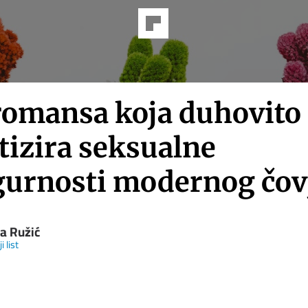
romansa koja duhovito
tizira seksualne
gurnosti modernog čov
na Ružić
i list