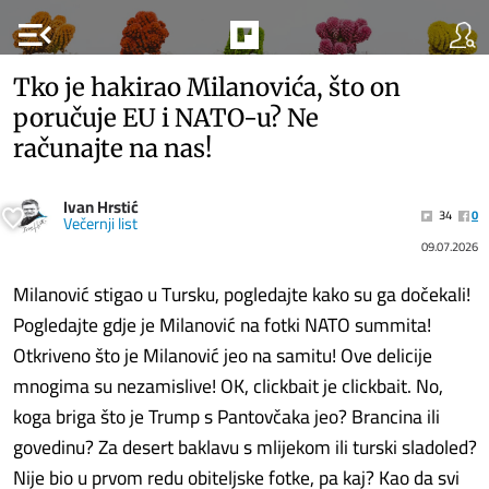
menu_open
Tko je hakirao Milanovića, što on
poručuje EU i NATO-u? Ne
računajte na nas!
Ivan Hrstić
34
0
Večernji list
09.07.2026
Milanović stigao u Tursku, pogledajte kako su ga dočekali!
Pogledajte gdje je Milanović na fotki NATO summita!
Otkriveno što je Milanović jeo na samitu! Ove delicije
mnogima su nezamislive! OK, clickbait je clickbait. No,
koga briga što je Trump s Pantovčaka jeo? Brancina ili
govedinu? Za desert baklavu s mlijekom ili turski sladoled?
Nije bio u prvom redu obiteljske fotke, pa kaj? Kao da svi