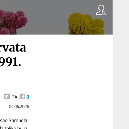
rvata
991.
24
0
04.06.2026
misao Samuela
a toliko hulja