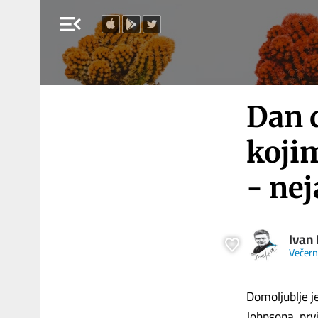
menu_open
Dan d
kojim
- nej
Ivan 
Večernj
Domoljublje j
Johnsona, prvi