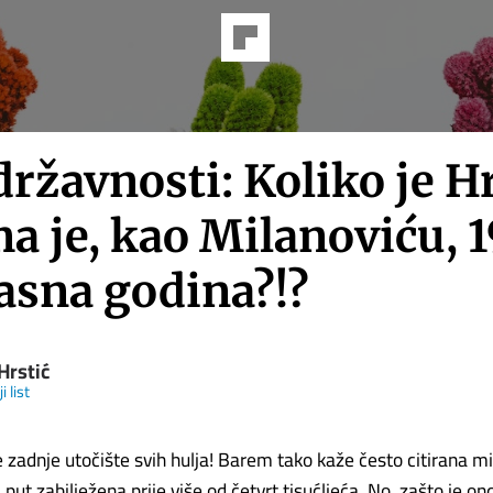
ržavnosti: Koliko je H
a je, kao Milanoviću, 1
asna godina?!?
Hrstić
i list
e zadnje utočište svih hulja! Barem tako kaže često citirana 
 put zabilježena prije više od četvrt tisućljeća. No, zašto je ond