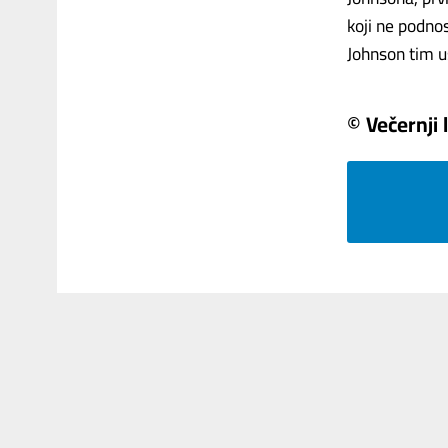
koji ne podnos
Johnson tim us
© Večernji l