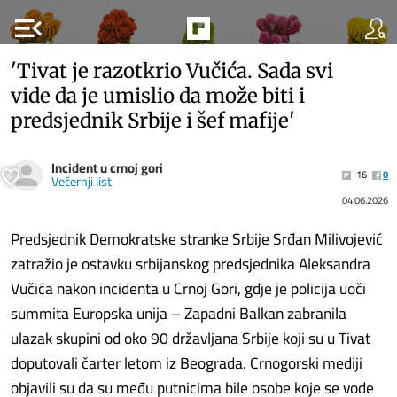
menu_open
'Tivat je razotkrio Vučića. Sada svi
vide da je umislio da može biti i
predsjednik Srbije i šef mafije'
Incident u crnoj gori
16
0
Večernji list
04.06.2026
Predsjednik Demokratske stranke Srbije Srđan Milivojević
zatražio je ostavku srbijanskog predsjednika Aleksandra
Vučića nakon incidenta u Crnoj Gori, gdje je policija uoči
summita Europska unija – Zapadni Balkan zabranila
ulazak skupini od oko 90 državljana Srbije koji su u Tivat
doputovali čarter letom iz Beograda. Crnogorski mediji
objavili su da su među putnicima bile osobe koje se vode