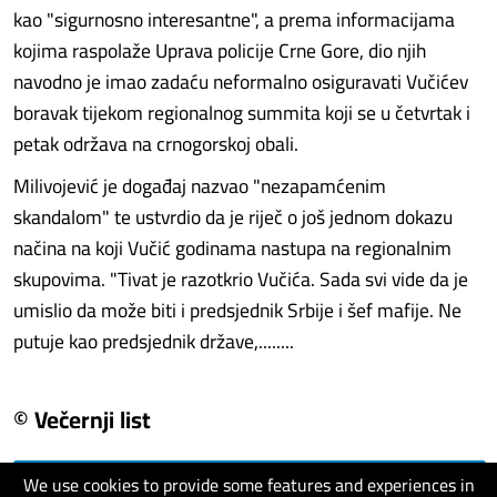
kao "sigurnosno interesantne", a prema informacijama
kojima raspolaže Uprava policije Crne Gore, dio njih
navodno je imao zadaću neformalno osiguravati Vučićev
boravak tijekom regionalnog summita koji se u četvrtak i
petak održava na crnogorskoj obali.
Milivojević je događaj nazvao "nezapamćenim
skandalom" te ustvrdio da je riječ o još jednom dokazu
načina na koji Vučić godinama nastupa na regionalnim
skupovima. "Tivat je razotkrio Vučića. Sada svi vide da je
umislio da može biti i predsjednik Srbije i šef mafije. Ne
putuje kao predsjednik države,........
© Večernji list
We use cookies to provide some features and experiences in