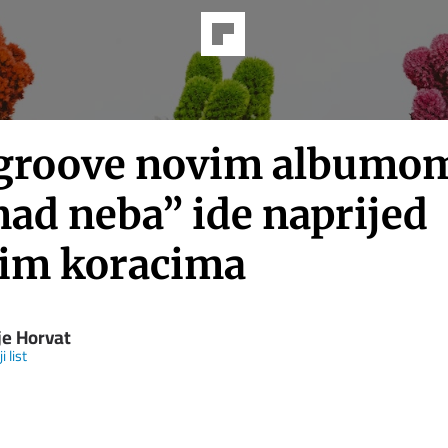
roove novim albumo
ad neba” ide naprijed
kim koracima
je Horvat
i list