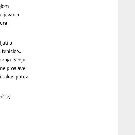
vojom
dijevanja
urali
jati o
tenisice...
ženja. Svoju
ćne proslave i
i takav potez
a? by