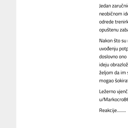
Jedan zaručni
neobičnom ide
odrede trenirk
opuštenu zaba
Nakon što su r
uvođenju potpu
doslovno ono 
ideju obrazlož
željom da im 
mogao šokirati
Ležerno vjenč
u/Markocro86
Reakcije........