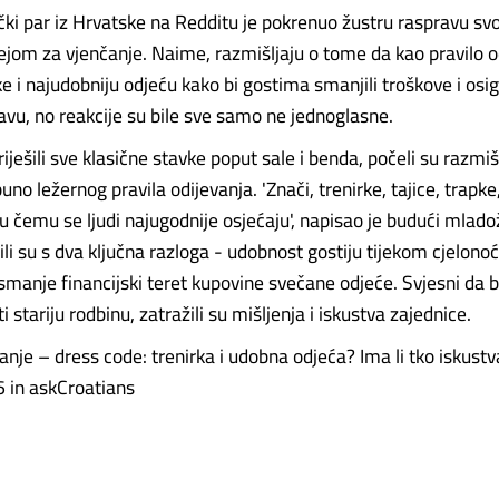
čki par iz Hrvatske na Redditu je pokrenuo žustru raspravu s
jom za vjenčanje. Naime, razmišljaju o tome da kao pravilo o
e i najudobniju odjeću kako bi gostima smanjili troškove i osig
vu, no reakcije su bile sve samo ne jednoglasne.
iješili sve klasične stavke poput sale i benda, počeli su razmišl
no ležernog pravila odijevanja. 'Znači, trenirke, tajice, trapke, 
u čemu se ljudi najugodnije osjećaju', napisao je budući mlado
ili su s dva ključna razloga - udobnost gostiju tijekom cjelono
smanje financijski teret kupovine svečane odjeće. Svjesni da b
 stariju rodbinu, zatražili su mišljenja i iskustva zajednice.
anje – dress code: trenirka i udobna odjeća? Ima li tko iskustv
 in askCroatians