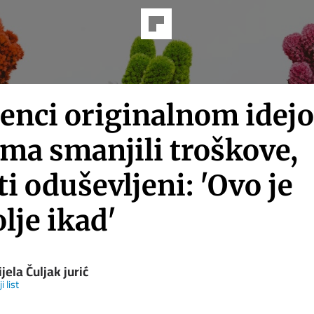
enci originalnom idej
ima smanjili troškove,
i oduševljeni: 'Ovo je
lje ikad'
jela Čuljak jurić
i list