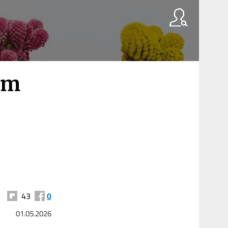
om
43
0
01.05.2026