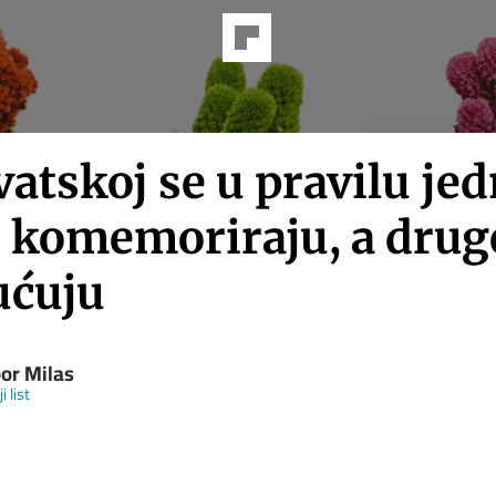
atskoj se u pravilu je
e komemoriraju, a drug
ućuju
bor Milas
i list