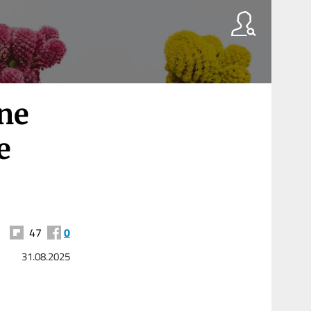
dne
e
47
0
31.08.2025