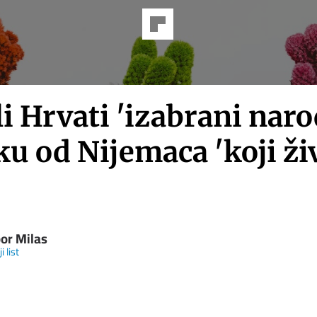
li Hrvati 'izabrani narod
ku od Nijemaca 'koji ži
'
bor Milas
i list