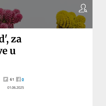
', za
ve u
61
0
01.06.2025