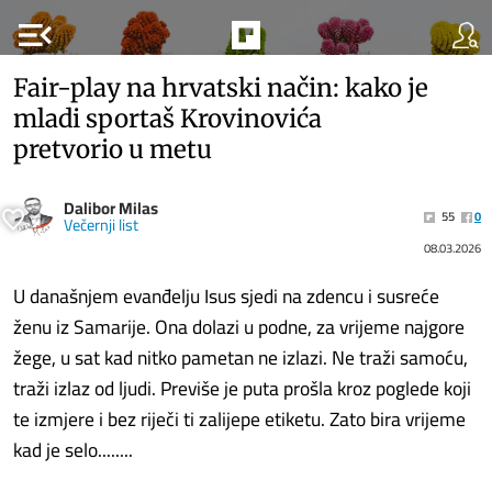
menu_open
Fair-play na hrvatski način: kako je
mladi sportaš Krovinovića
pretvorio u metu
Dalibor Milas
55
0
Večernji list
08.03.2026
U današnjem evanđelju Isus sjedi na zdencu i susreće
ženu iz Samarije. Ona dolazi u podne, za vrijeme najgore
žege, u sat kad nitko pametan ne izlazi. Ne traži samoću,
traži izlaz od ljudi. Previše je puta prošla kroz poglede koji
te izmjere i bez riječi ti zalijepe etiketu. Zato bira vrijeme
kad je selo........