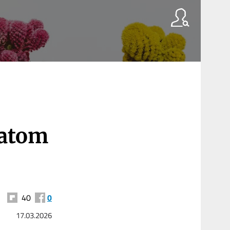
ratom
40
0
17.03.2026