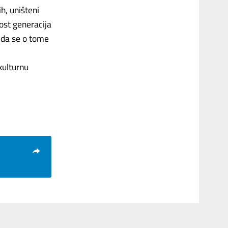
h, uništeni
nost generacija
o da se o tome
kulturnu