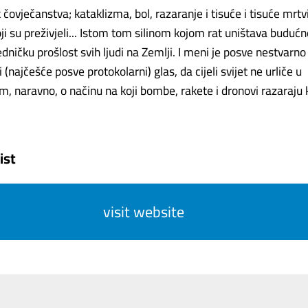
čovječanstva; kataklizma, bol, razaranje i tisuće i tisuće mrtvi
koji su preživjeli... Istom tom silinom kojom rat uništava buduć
edničku prošlost svih ljudi na Zemlji. I meni je posve nestvarn
i (najčešće posve protokolarni) glas, da cijeli svijet ne urliče u
m, naravno, o načinu na koji bombe, rakete i dronovi razaraju 
ist
visit website