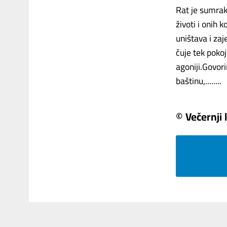
Rat je sumrak 
životi i onih 
uništava i zaj
čuje tek pokoj
agoniji.Govori
baštinu,........
© Večernji l