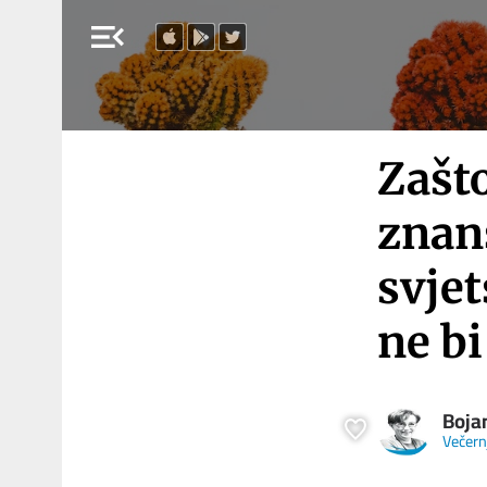
menu_open
Zašto
znan
svje
ne bi
Boja
Večernj