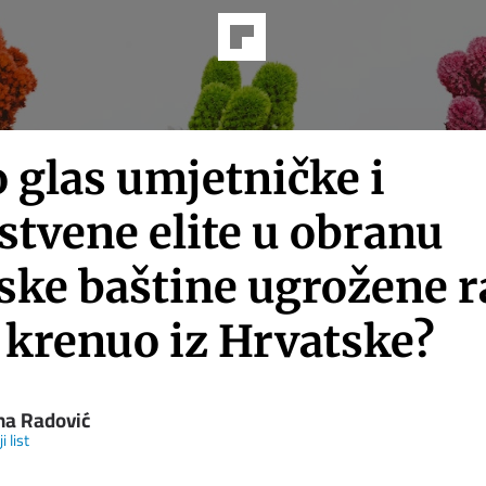
 glas umjetničke i
stvene elite u obranu
tske baštine ugrožene 
 krenuo iz Hrvatske?
na Radović
i list