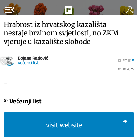
menu_open
Hrabrost iz hrvatskog kazališta
nestaje brzinom svjetlosti, no ZKM
vjeruje u kazalište slobode
Bojana Radović
37
0
Večernji list
01.10.2025
.....
© Večernji list
visit website