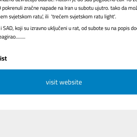
AD pokrenuli zračne napade na Iran u subotu ujutro. tako da mo
m svjetskom ratu', ili 'trećem svjetskom ratu light'.
n i SAD, koji su izravno uključeni u rat, od subote su na popis d
agirao........
ist
visit website