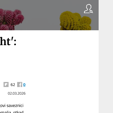
ht':
62
0
02.03.2026
govi saveznici
emalja. otkad