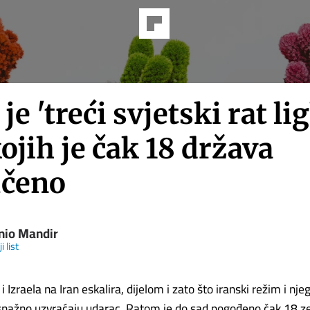
 je 'treći svjetski rat lig
ojih je čak 18 država
učeno
nio Mandir
i list
Izraela na Iran eskalira, dijelom i zato što iranski režim i nje
nažno uzvraćaju udarac. Ratom je do sad pogođeno čak 18 z