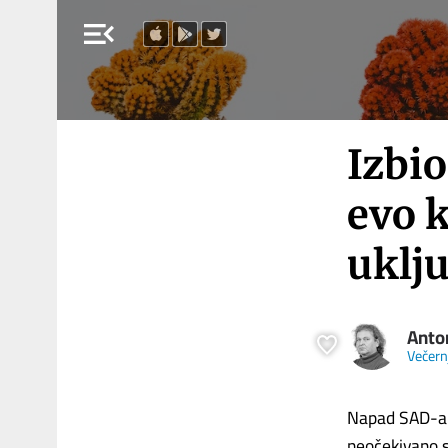
menu_open
Izbio
evo k
uklj
Anto
Večernj
Napad SAD-a i 
neočekivano s