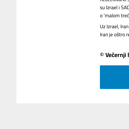
su Izrael i S
o 'malom treće
Uz Izrael, Ira
Iran je oštro re
© Večernji l