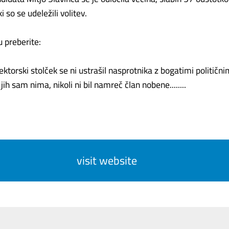
i so se udeležili volitev.
u preberite:
ektorski stolček se ni ustrašil nasprotnika z bogatimi politični
jih sam nima, nikoli ni bil namreč član nobene........
visit website