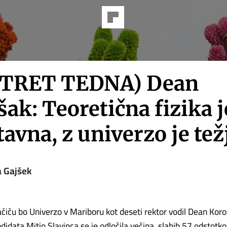
TRET TEDNA) Dean
ak: Teoretična fizika j
avna, z univerzo je tež
a Gajšek
čiču bo Univerzo v Mariboru kot deseti rektor vodil Dean Koroš
didata Mitjo Slavinca se je odločila večina, slabih 57 odstotk