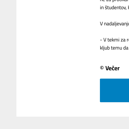
in študentov, k
V nadaljevanj
- V tekmi za r
kljub temu da 
© Večer