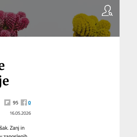
e
je
95
0
16.05.2026
ak. Zanj in
ov zaposlenih