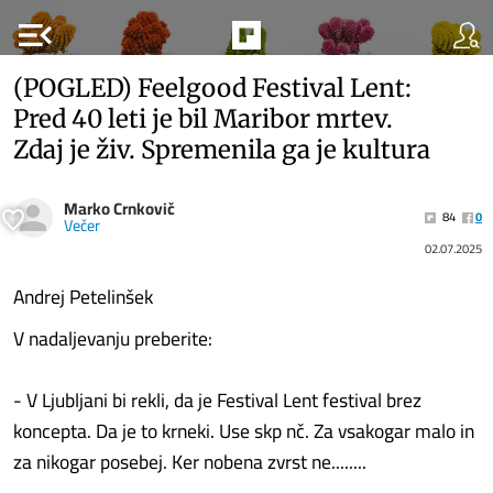
menu_open
(POGLED) Feelgood Festival Lent:
Pred 40 leti je bil Maribor mrtev.
Zdaj je živ. Spremenila ga je kultura
Marko Crnkovič
84
0
Večer
02.07.2025
Andrej Petelinšek
V nadaljevanju preberite:
- V Ljubljani bi rekli, da je Festival Lent festival brez
koncepta. Da je to krneki. Use skp nč. Za vsakogar malo in
za nikogar posebej. Ker nobena zvrst ne........