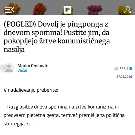
menu_open
(POGLED) Dovolj je pingponga z
dnevom spomina! Pustite jim, da
pokopljejo žrtve komunističnega
nasilja
Marko Crnkovič
113
0
Večer
27.05.2026
V nadaljevanju preberite:
- Razglasitev dneva spomina na žrtve komunizma ni
predvsem pietetna gesta, temveč premišljena politična
strategija, s........