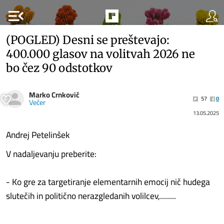
menu_open
(POGLED) Desni se preštevajo:
400.000 glasov na volitvah 2026 ne
bo čez 90 odstotkov
Marko Crnkovič
57
0
Večer
13.05.2025
Andrej Petelinšek
V nadaljevanju preberite:
- Ko gre za targetiranje elementarnih emocij nič hudega
slutečih in politično nerazgledanih volilcev,........