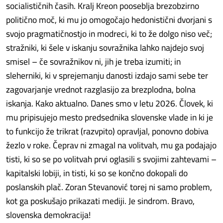
socialističnih časih. Kralj Kreon pooseblja brezobzirno
politično moč, ki mu jo omogočajo hedonistični dvorjani s
svojo pragmatičnostjo in modreci, ki to že dolgo niso več;
stražniki, ki šele v iskanju sovražnika lahko najdejo svoj
smisel – če sovražnikov ni, jih je treba izumiti; in
sleherniki, ki v sprejemanju danosti izdajo sami sebe ter
zagovarjanje vrednot razglasijo za brezplodna, bolna
iskanja. Kako aktualno. Danes smo v letu 2026. Človek, ki
mu pripisujejo mesto predsednika slovenske vlade in ki je
to funkcijo že trikrat (razvpito) opravljal, ponovno dobiva
žezlo v roke. Čeprav ni zmagal na volitvah, mu ga podajajo
tisti, ki so se po volitvah prvi oglasili s svojimi zahtevami –
kapitalski lobiji, in tisti, ki so se končno dokopali do
poslanskih plač. Zoran Stevanović torej ni samo problem,
kot ga poskušajo prikazati mediji. Je sindrom. Bravo,
slovenska demokracija!