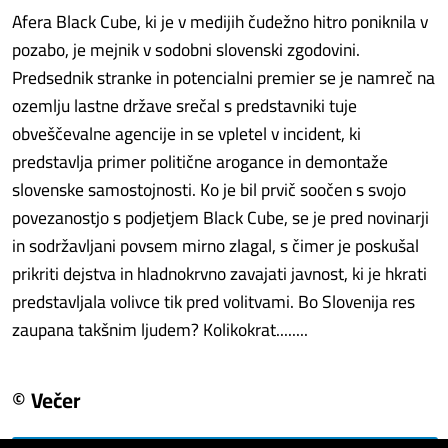
Afera Black Cube, ki je v medijih čudežno hitro poniknila v
pozabo, je mejnik v sodobni slovenski zgodovini.
Predsednik stranke in potencialni premier se je namreč na
ozemlju lastne države srečal s predstavniki tuje
obveščevalne agencije in se vpletel v incident, ki
predstavlja primer politične arogance in demontaže
slovenske samostojnosti. Ko je bil prvič soočen s svojo
povezanostjo s podjetjem Black Cube, se je pred novinarji
in sodržavljani povsem mirno zlagal, s čimer je poskušal
prikriti dejstva in hladnokrvno zavajati javnost, ki je hkrati
predstavljala volivce tik pred volitvami. Bo Slovenija res
zaupana takšnim ljudem? Kolikokrat........
© Večer