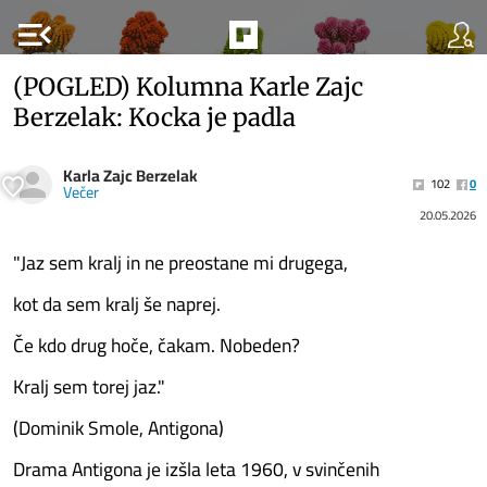
menu_open
(POGLED) Kolumna Karle Zajc
Berzelak: Kocka je padla
Karla Zajc Berzelak
102
0
Večer
20.05.2026
"Jaz sem kralj in ne preostane mi drugega,
kot da sem kralj še naprej.
Če kdo drug hoče, čakam. Nobeden?
Kralj sem torej jaz."
(Dominik Smole, Antigona)
Drama Antigona je izšla leta 1960, v svinčenih