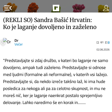
menu_open
(REKLI SO) Sandra Bašić Hrvatin:
Ko je laganje dovoljeno in zaželeno
Dr
61
0
Večer
02.06.2026
"Predstavljajte si zdaj družbo, v kateri bo laganje ne samo
dovoljeno, ampak tudi zaželeno. Predstavljajte si odnose
med ljudmi (formalne ali neformalne), v katerih vsi lažejo.
Predstavljajte si, da nekdo izreče takšno laž, ki ima hude
posledica za nekoga ali pa za celotno skupnost, in mu ne
moreš nič, ker je laganje naenkrat postalo sprejemljivo
delovanje. Lahko naredimo še en korak in........